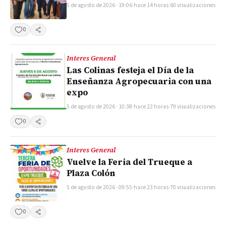
5 de agosto de 2026 · 19:06
·
hace 14 horas
·
60 visualizaciones
0
Compartir
Interes General
Las Colinas festeja el Día de la
Enseñanza Agropecuaria con una
expo
5 de agosto de 2026 · 10:38
·
hace 22 horas
·
79 visualizaciones
0
Compartir
Interes General
Vuelve la Feria del Trueque a
Plaza Colón
5 de agosto de 2026 · 09:55
·
hace 23 horas
·
70 visualizaciones
0
Compartir