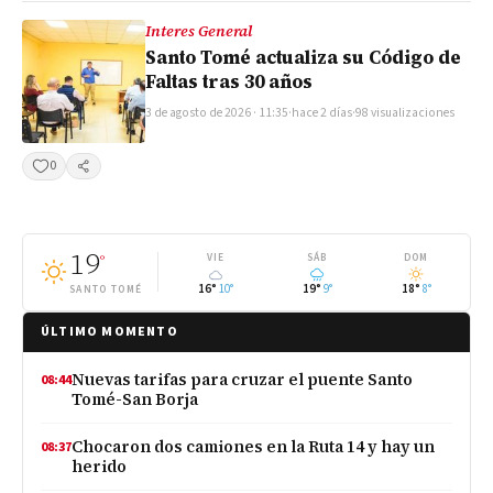
Interes General
Santo Tomé actualiza su Código de
Faltas tras 30 años
3 de agosto de 2026 · 11:35
·
hace 2 días
·
98 visualizaciones
0
Compartir
19
°
VIE
SÁB
DOM
16°
10°
19°
9°
18°
8°
SANTO TOMÉ
ÚLTIMO MOMENTO
Nuevas tarifas para cruzar el puente Santo
08:44
Tomé-San Borja
Chocaron dos camiones en la Ruta 14 y hay un
08:37
herido