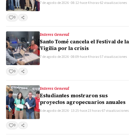
7 de agosto de 2026 · 08:12
·
hace 4 horas
·
62 visualizaciones
0
Compartir
Interes General
Santo Tomé cancela el Festival de la
Vigilia por la crisis
7 de agosto de 2026 · 08:09
·
hace 4 horas
·
57 visualizaciones
0
Compartir
Interes General
Estudiantes mostraron sus
proyectos agropecuarios anuales
6 de agosto de 2026 · 13:25
·
hace 23 horas
·
67 visualizaciones
0
Compartir