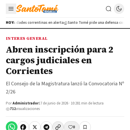
atro ciudades correntinas en alerta
HOY:
Santo Tomé pide una defensa costera a
INTERES GENERAL
Abren inscripción para 2
cargos judiciales en
Corrientes
El Consejo de la Magistratura lanzó la Convocatoria Nº
2/26
Por
Administrador
17 de junio de 2026 · 10:28
1 min de lectura
712
visualizaciones
0