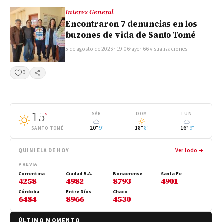
Interes General
Encontraron 7 denuncias en los
buzones de vida de Santo Tomé
5 de agosto de 2026 · 19:06
·
ayer
·
66 visualizaciones
0
Compartir
15
°
SÁB
DOM
LUN
20°
9°
18°
8°
16°
9°
SANTO TOMÉ
QUINIELA DE HOY
Ver todo →
PREVIA
Correntina
Ciudad B.A.
Bonaerense
Santa Fe
4258
4982
8793
4901
Córdoba
Entre Ríos
Chaco
6484
8966
4530
ÚLTIMO MOMENTO