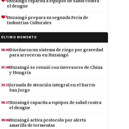
1
Ituzaingó capacita a equipos de salud contra
el dengue
1
Ituzaingó prepara su segunda Feria de
Industrias Culturales
ÚLTIMO MOMENTO
Diseñaron un sistema de riego por gravedad
08:00
para arroceras en Ituzaingó
Ituzaingó se reunió con inversores de China
07:09
y Hungría
Jornada de atención integral en el barrio
15:22
San Jorge
Ituzaingó capacita a equipos de salud contra
08:17
el dengue
Ituzaingó activa protocolo por alerta
09:06
amarilla de tormentas