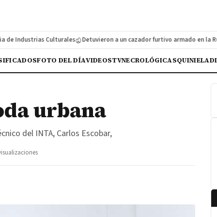
e Industrias Culturales
Detuvieron a un cazador furtivo armado en la Ruta
SIFICADOS
FOTO DEL DÍA
VIDEOS
TV
NECROLÓGICAS
QUINIELA
D
oda urbana
cnico del INTA, Carlos Escobar,
visualizaciones