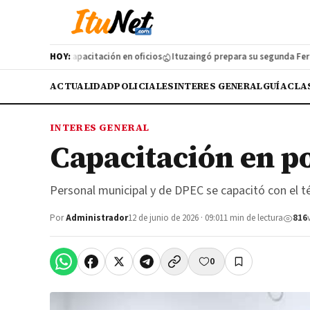
zó una nueva capacitación en oficios
HOY:
Ituzaingó prepara su segunda Feria d
ACTUALIDAD
POLICIALES
INTERES GENERAL
GUÍA
CLA
INTERES GENERAL
Capacitación en p
Personal municipal y de DPEC se capacitó con el té
Por
Administrador
12 de junio de 2026 · 09:01
1 min de lectura
816
0