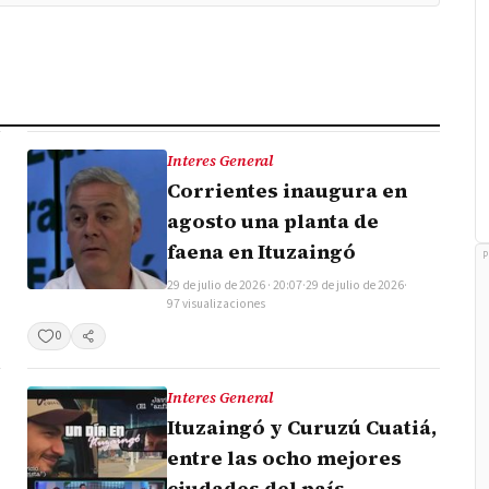
Interes General
Corrientes inaugura en
agosto una planta de
faena en Ituzaingó
P
29 de julio de 2026 · 20:07
·
29 de julio de 2026
·
97 visualizaciones
0
Compartir
Interes General
Ituzaingó y Curuzú Cuatiá,
entre las ocho mejores
ciudades del país