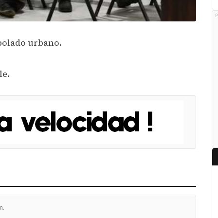
P
rbolado urbano.
le.
n.