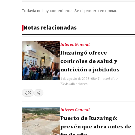
Todavía no hay comentarios. Sé el primero en opinar.
Notas relacionadas
Interes General
Ituzaingó ofrece
controles de salud y
nutrición a jubilados
1 de agosto de 2026 · 08:47
·
hace 6 días
·
73 visualizaciones
0
Compartir
Interes General
Puerto de Ituzaingó:
prevén que abra antes de
fin de año