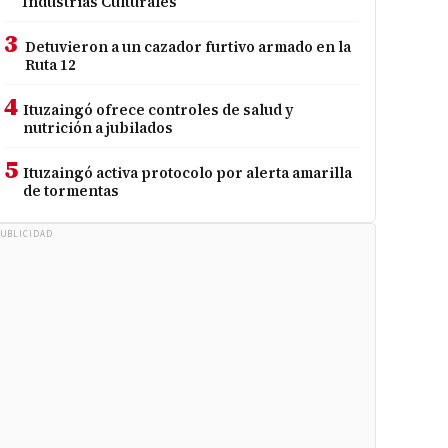
Industrias Culturales
3
Detuvieron a un cazador furtivo armado en la
Ruta 12
4
Ituzaingó ofrece controles de salud y
nutrición a jubilados
5
Ituzaingó activa protocolo por alerta amarilla
de tormentas
UBLICIDAD