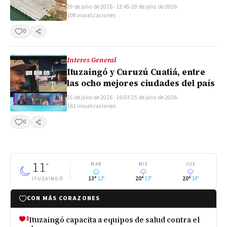
29 de julio de 2026 · 12:45
·
29 de julio de 2026
·
108 visualizaciones
0
Compartir
Interes General
Ituzaingó y Curuzú Cuatiá, entre
las ocho mejores ciudades del país
25 de julio de 2026 · 16:03
·
25 de julio de 2026
·
161 visualizaciones
0
Compartir
11
°
MAR
MIÉ
JUE
13°
12°
20°
13°
20°
14°
ITUZAINGÓ
CON MÁS CORAZONES
1
Ituzaingó capacita a equipos de salud contra el