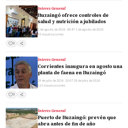
Interes General
Ituzaingó ofrece controles de
salud y nutrición a jubilados
1 de agosto de 2026 · 08:47
·
1 de agosto de 2026
·
93 visualizaciones
0
Compartir
Interes General
Corrientes inaugura en agosto una
planta de faena en Ituzaingó
29 de julio de 2026 · 20:07
·
29 de julio de 2026
·
113 visualizaciones
0
Compartir
Interes General
Puerto de Ituzaingó: prevén que
abra antes de fin de año