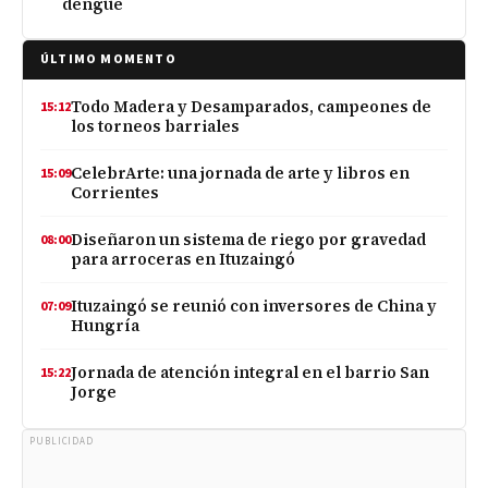
dengue
ÚLTIMO MOMENTO
Todo Madera y Desamparados, campeones de
15:12
los torneos barriales
CelebrArte: una jornada de arte y libros en
15:09
Corrientes
Diseñaron un sistema de riego por gravedad
08:00
para arroceras en Ituzaingó
Ituzaingó se reunió con inversores de China y
07:09
Hungría
Jornada de atención integral en el barrio San
15:22
Jorge
PUBLICIDAD