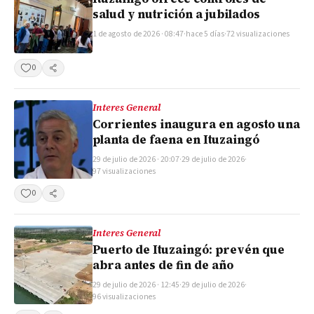
salud y nutrición a jubilados
1 de agosto de 2026 · 08:47
·
hace 5 días
·
72 visualizaciones
0
Compartir
Interes General
Corrientes inaugura en agosto una
planta de faena en Ituzaingó
29 de julio de 2026 · 20:07
·
29 de julio de 2026
·
97 visualizaciones
0
Compartir
Interes General
Puerto de Ituzaingó: prevén que
abra antes de fin de año
29 de julio de 2026 · 12:45
·
29 de julio de 2026
·
96 visualizaciones