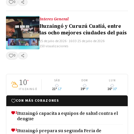
0
Compartir
Interes General
Ituzaingó y Curuzú Cuatiá, entre
las ocho mejores ciudades del país
25 de julio de 2026 · 16:03
·
25 de julio de 2026
·
150 visualizaciones
0
Compartir
10
°
SÁB
DOM
LUN
21°
12°
19°
9°
16°
10°
ITUZAINGÓ
CON MÁS CORAZONES
1
Ituzaingó capacita a equipos de salud contra el
dengue
1
Ituzaingó prepara su segunda Feria de