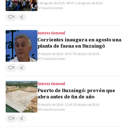
1 de agosto de 2026 · 08:47
·
1 de agosto de 2026
·
87 visualizaciones
0
Compartir
Interes General
Corrientes inaugura en agosto una
planta de faena en Ituzaingó
29 de julio de 2026 · 20:07
·
29 de julio de 2026
·
107 visualizaciones
0
Compartir
Interes General
Puerto de Ituzaingó: prevén que
abra antes de fin de año
29 de julio de 2026 · 12:45
·
29 de julio de 2026
·
103 visualizaciones
0
Compartir