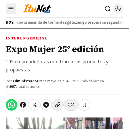
olo por alerta amarilla de tormentas
HOY:
Ituzaingó prepara su segunda Feria d
INTERES GENERAL
Expo Mujer 25° edición
105 emprendedoras mostraron sus productos y
propuestas.
Por
Administrador
19 de mayo de 2026 · 09:09
1 min de lectura
967
visualizaciones
0