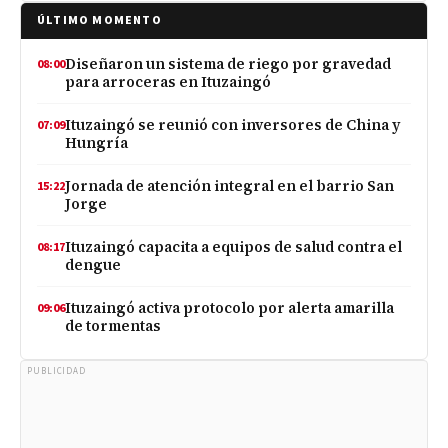
ÚLTIMO MOMENTO
Diseñaron un sistema de riego por gravedad
08:00
para arroceras en Ituzaingó
Ituzaingó se reunió con inversores de China y
07:09
Hungría
Jornada de atención integral en el barrio San
15:22
Jorge
Ituzaingó capacita a equipos de salud contra el
08:17
dengue
Ituzaingó activa protocolo por alerta amarilla
09:06
de tormentas
PUBLICIDAD