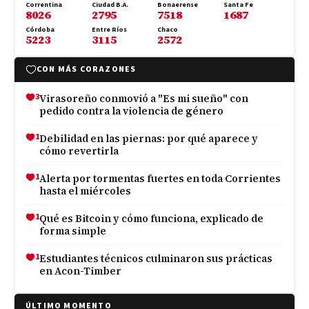
Correntina
Ciudad B.A.
Bonaerense
Santa Fe
8026
2795
7518
1687
Córdoba
Entre Ríos
Chaco
5223
3115
2572
CON MÁS CORAZONES
3
Virasoreño conmovió a "Es mi sueño" con
pedido contra la violencia de género
1
Debilidad en las piernas: por qué aparece y
cómo revertirla
1
Alerta por tormentas fuertes en toda Corrientes
hasta el miércoles
1
Qué es Bitcoin y cómo funciona, explicado de
forma simple
1
Estudiantes técnicos culminaron sus prácticas
en Acon-Timber
ÚLTIMO MOMENTO