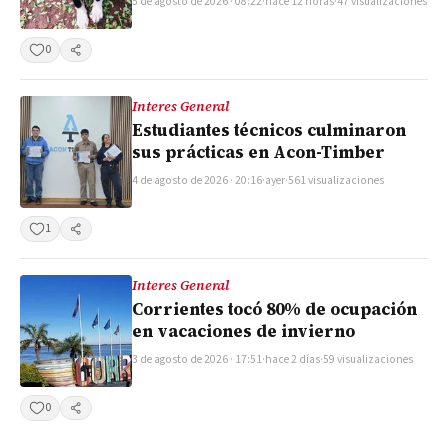
5 de agosto de 2026 · 08:22
·
hace 12 horas
·
47 visualizaciones
0
Compartir
Interes General
Estudiantes técnicos culminaron
sus prácticas en Acon-Timber
4 de agosto de 2026 · 20:16
·
ayer
·
561 visualizaciones
1
Compartir
Interes General
Corrientes tocó 80% de ocupación
en vacaciones de invierno
3 de agosto de 2026 · 17:51
·
hace 2 días
·
59 visualizaciones
0
Compartir