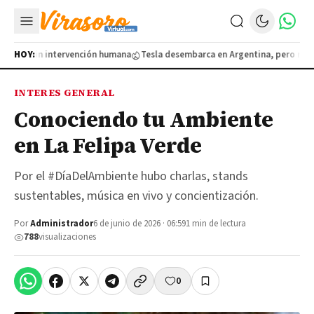
asi sin intervención humana
HOY:
Tesla desembarca en Argentina, pero recién v
INTERES GENERAL
Conociendo tu Ambiente
en La Felipa Verde
Por el #DíaDelAmbiente hubo charlas, stands
sustentables, música en vivo y concientización.
Por
Administrador
6 de junio de 2026 · 06:59
1 min de lectura
788
visualizaciones
0