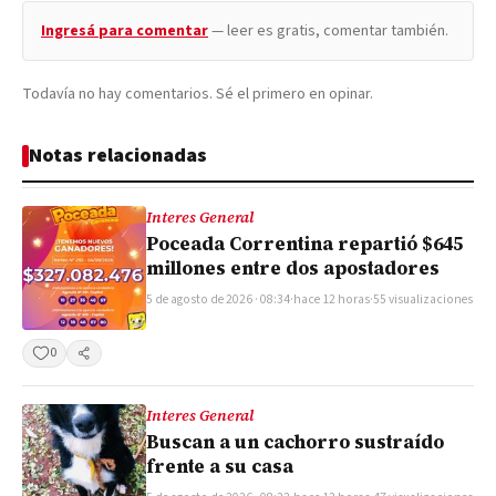
Ingresá para comentar
— leer es gratis, comentar también.
Todavía no hay comentarios. Sé el primero en opinar.
Notas relacionadas
Interes General
Poceada Correntina repartió $645
millones entre dos apostadores
5 de agosto de 2026 · 08:34
·
hace 12 horas
·
55 visualizaciones
0
Compartir
Interes General
Buscan a un cachorro sustraído
frente a su casa