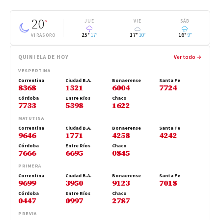
20
°
JUE
VIE
SÁB
25°
17°
17°
10°
16°
9°
VIRASORO
QUINIELA DE HOY
Ver todo →
VESPERTINA
Correntina
Ciudad B.A.
Bonaerense
Santa Fe
8368
1321
6004
7724
Córdoba
Entre Ríos
Chaco
7733
5398
1622
MATUTINA
Correntina
Ciudad B.A.
Bonaerense
Santa Fe
9646
1771
4258
4242
Córdoba
Entre Ríos
Chaco
7666
6695
0845
PRIMERA
Correntina
Ciudad B.A.
Bonaerense
Santa Fe
9699
3950
9123
7018
Córdoba
Entre Ríos
Chaco
0447
0997
2787
PREVIA