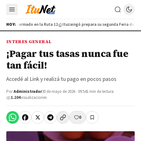
 furtivo armado en la Ruta 12
HOY:
Ituzaingó prepara su segunda Feria de Indus
INTERES GENERAL
¡Pagar tus tasas nunca fue
tan fácil!
Accedé al Link y realizá tu pago en pocos pasos
Por
Administrador
30 de mayo de 2026 · 09:54
1 min de lectura
1.204
visualizaciones
0