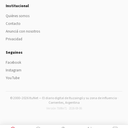
Institucional
Quiénes somos
Contacto
Anunciá con nosotros
Privacidad
Seguinos
Facebook
Instagram
YouTube
© 2000–2026 ItuNet — El diario digital de Ituzaingó y su zona de influencia ·
Corrientes, Argentina
Versión 7b98e71 · 2026-08-06