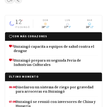
0
Compartir
12
°
DOM
LUN
MAR
18°
10°
17°
9°
16°
12°
ITUZAINGÓ
CON MÁS CORAZONES
1
Ituzaingó capacita a equipos de salud contra el
dengue
1
Ituzaingó prepara su segunda Feria de
Industrias Culturales
ÚLTIMO MOMENTO
Diseñaron un sistema de riego por gravedad
08:00
para arroceras en Ituzaingó
Ituzaingó se reunió con inversores de China y
07:09
Hungría