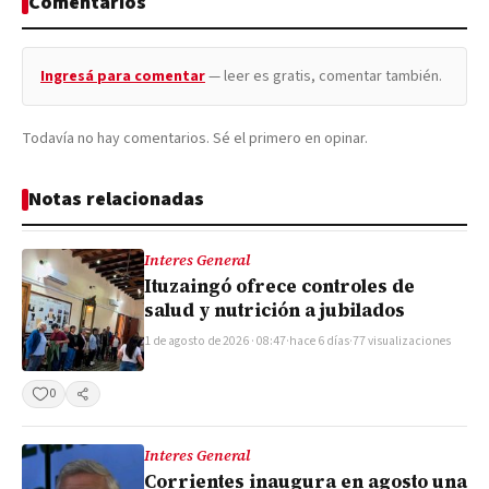
Comentarios
Ingresá para comentar
— leer es gratis, comentar también.
Todavía no hay comentarios. Sé el primero en opinar.
Notas relacionadas
Interes General
Ituzaingó ofrece controles de
salud y nutrición a jubilados
1 de agosto de 2026 · 08:47
·
hace 6 días
·
77 visualizaciones
0
Compartir
Interes General
Corrientes inaugura en agosto una