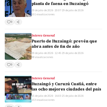
planta de faena en Ituzaingó
29 de julio de 2026 · 20:07
·
29 de julio de 2026
·
101 visualizaciones
0
Compartir
Interes General
Puerto de Ituzaingó: prevén que
abra antes de fin de año
29 de julio de 2026 · 12:45
·
29 de julio de 2026
·
98 visualizaciones
0
Compartir
Interes General
Ituzaingó y Curuzú Cuatiá, entre
las ocho mejores ciudades del país
25 de julio de 2026 · 16:03
·
25 de julio de 2026
·
153 visualizaciones