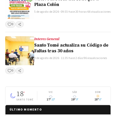
Plaza Colón
5 de agosto de 2026 · 09:55
·
hace 20 horas
·
66 visualizaciones
0
Compartir
Interes General
Santo Tomé actualiza su Código de
Faltas tras 30 años
3 de agosto de 2026 · 11:35
·
hace 2 días
·
96 visualizaciones
0
Compartir
18
°
VIE
SÁB
DOM
17°
10°
19°
9°
18°
8°
SANTO TOMÉ
ÚLTIMO MOMENTO