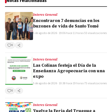
Notas relacionadas
Interes General
Encontraron 7 denuncias en los
buzones de vida de Santo Tomé
5 de agosto de 2026 · 19:06
·
hace 11 horas
·
55 visualizaciones
0
Compartir
Interes General
Las Colinas festeja el Día de la
Enseñanza Agropecuaria con una
expo
5 de agosto de 2026 · 10:38
·
hace 19 horas
·
75 visualizaciones
0
Compartir
Interes General
Vuelve la Feria del Trueque a