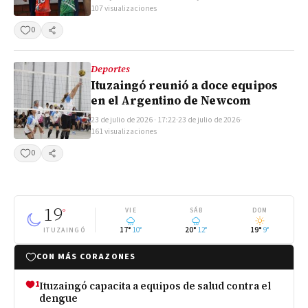
107 visualizaciones
0
Compartir
Deportes
Ituzaingó reunió a doce equipos
en el Argentino de Newcom
23 de julio de 2026 · 17:22
·
23 de julio de 2026
·
161 visualizaciones
0
Compartir
19
°
VIE
SÁB
DOM
17°
10°
20°
12°
19°
9°
ITUZAINGÓ
CON MÁS CORAZONES
1
Ituzaingó capacita a equipos de salud contra el
dengue