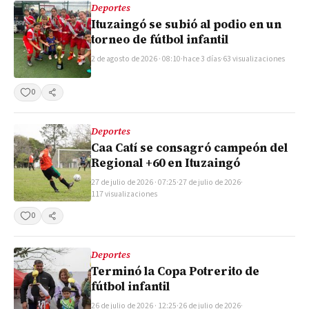
Deportes
Ituzaingó se subió al podio en un
torneo de fútbol infantil
2 de agosto de 2026 · 08:10
·
hace 3 días
·
63 visualizaciones
0
Compartir
Deportes
Caa Catí se consagró campeón del
Regional +60 en Ituzaingó
27 de julio de 2026 · 07:25
·
27 de julio de 2026
·
117 visualizaciones
0
Compartir
Deportes
Terminó la Copa Potrerito de
fútbol infantil
26 de julio de 2026 · 12:25
·
26 de julio de 2026
·