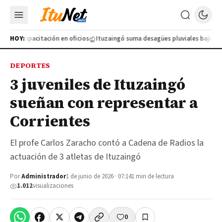
ueva capacitación en oficios
HOY:
Ituzaingó suma desagües pluviales bajo tierr
DEPORTES
3 juveniles de Ituzaingó
sueñan con representar a
Corrientes
El profe Carlos Zaracho contó a Cadena de Radios la
actuación de 3 atletas de Ituzaingó
Por
Administrador
1 de junio de 2026 · 07:14
1 min de lectura
1.012
visualizaciones
0