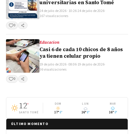
universitarias en Santo Tomé
24 de julio de 2026 · 10:26
·
24 de julio de 2026
·
167 visualizaciones
0
Compartir
Educacion
Casi 6 de cada 10 chicos de 8 años
ya tienen celular propio
19 de julio de 2026 · 08:06
·
19 de julio de 2026
·
56 visualizaciones
0
Compartir
12
°
DOM
LUN
MAR
17°
8°
16°
8°
16°
9°
SANTO TOMÉ
ÚLTIMO MOMENTO