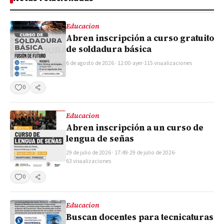
Educacion
Abren inscripción a curso gratuito
de soldadura básica
6 de agosto de 2026 · 12:00
·
ayer
·
115 visualizaciones
0
Compartir
Educacion
Abren inscripción a un curso de
lengua de señas
29 de julio de 2026 · 17:49
·
29 de julio de 2026
·
63 visualizaciones
0
Compartir
Educacion
Buscan docentes para tecnicaturas