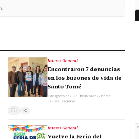
n.
Interes General
Encontraron 7 denuncias
en los buzones de vida de
Santo Tomé
5 de agosto de 2026 · 19:06
·
hace 22 horas
·
62 visualizaciones
0
Compartir
Interes General
P
Vuelve la Feria del