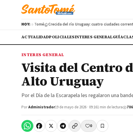
filmada en Santo Tomé
HOY:
Crecida del río Uruguay: cuatro ciudades correntinas
ACTUALIDAD
POLICIALES
INTERES GENERAL
GUÍA
CLA
INTERES GENERAL
Visita del Centro 
Alto Uruguay
Por el Día de la Escarapela les regalaron una band
Por
Administrador
19 de mayo de 2026 · 09:16
1 min de lectura
786
0