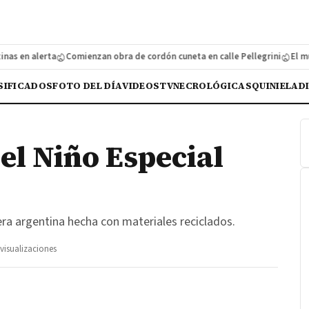
 en alerta
Comienzan obra de cordón cuneta en calle Pellegrini
El munic
SIFICADOS
FOTO DEL DÍA
VIDEOS
TV
NECROLÓGICAS
QUINIELA
D
del Niño Especial
era argentina hecha con materiales reciclados.
visualizaciones