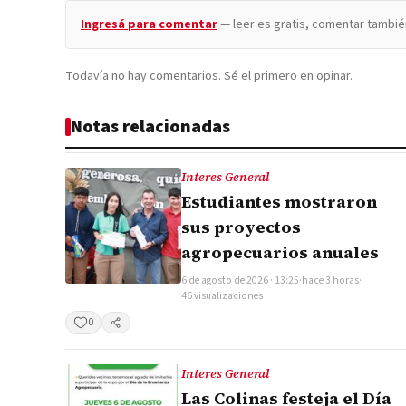
Ingresá para comentar
— leer es gratis, comentar tambié
Todavía no hay comentarios. Sé el primero en opinar.
Notas relacionadas
Interes General
Estudiantes mostraron
sus proyectos
agropecuarios anuales
6 de agosto de 2026 · 13:25
·
hace 3 horas
·
46 visualizaciones
0
Compartir
Interes General
Las Colinas festeja el Día