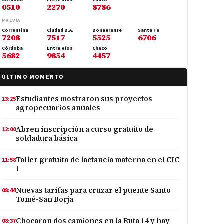
Córdoba
Entre Ríos
Chaco
0510
2270
8786
PREVIA
Correntina
Ciudad B.A.
Bonaerense
Santa Fe
7208
7517
5525
6706
Córdoba
Entre Ríos
Chaco
5682
9854
4457
ÚLTIMO MOMENTO
Estudiantes mostraron sus proyectos
13:25
agropecuarios anuales
Abren inscripción a curso gratuito de
12:00
soldadura básica
Taller gratuito de lactancia materna en el CIC
11:58
1
Nuevas tarifas para cruzar el puente Santo
08:44
Tomé-San Borja
Chocaron dos camiones en la Ruta 14 y hay
08:37