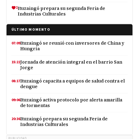
1
Ituzaingó prepara su segunda Feria de
Industrias Culturales
ÚLTIMO MOMENTO
Ituzaingó se reunió con inversores de China y
07:09
Hungría
Jornada de atención integral en el barrio San
15:22
Jorge
Ituzaingó capacita a equipos de salud contra el
08:17
dengue
Ituzaingó activa protocolo por alerta amarilla
09:06
de tormentas
Ituzaingó prepara su segunda Feria de
20:36
Industrias Culturales
PUBLICIDAD