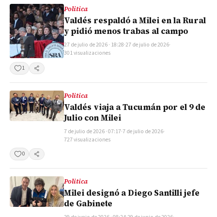
Politica
Valdés respaldó a Milei en la Rural
y pidió menos trabas al campo
27 de julio de 2026 · 18:28
·
27 de julio de 2026
·
301 visualizaciones
1
Compartir
Politica
Valdés viaja a Tucumán por el 9 de
Julio con Milei
7 de julio de 2026 · 07:17
·
7 de julio de 2026
·
727 visualizaciones
0
Compartir
Politica
Milei designó a Diego Santilli jefe
de Gabinete