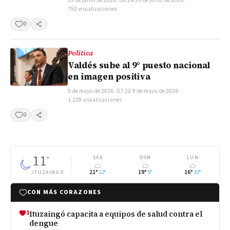
29 de junio de 2026 · 08:24
·
29 de junio de 2026
·
792 visualizaciones
0
Compartir
Politica
Valdés sube al 9° puesto nacional
en imagen positiva
9 de mayo de 2026 · 07:22
·
9 de mayo de 2026
·
1.228 visualizaciones
0
Compartir
11
°
SÁB
DOM
LUN
21°
12°
19°
9°
16°
10°
ITUZAINGÓ
CON MÁS CORAZONES
1
Ituzaingó capacita a equipos de salud contra el
dengue