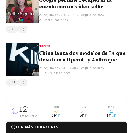
Google permite recuperar la
cuenta con un video selfie
23 de julio de 2026 · 20:41
·
23 de julio de 2026
·
279 visualizaciones
0
Compartir
Tecno
China lanza dos modelos de IA que
desafían a OpenAI y Anthropic
20 de julio de 2026 · 12:48
·
20 de julio de 2026
·
1.019 visualizaciones
1
Compartir
12
°
DOM
LUN
MAR
19°
9°
16°
9°
14°
11°
ITUZAINGÓ
CON MÁS CORAZONES