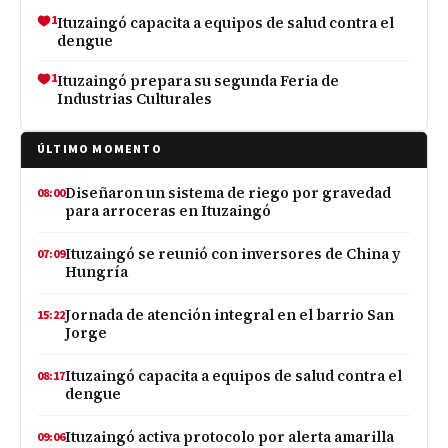
1
Ituzaingó capacita a equipos de salud contra el
dengue
1
Ituzaingó prepara su segunda Feria de
Industrias Culturales
ÚLTIMO MOMENTO
Diseñaron un sistema de riego por gravedad
08:00
para arroceras en Ituzaingó
Ituzaingó se reunió con inversores de China y
07:09
Hungría
Jornada de atención integral en el barrio San
15:22
Jorge
Ituzaingó capacita a equipos de salud contra el
08:17
dengue
Ituzaingó activa protocolo por alerta amarilla
09:06