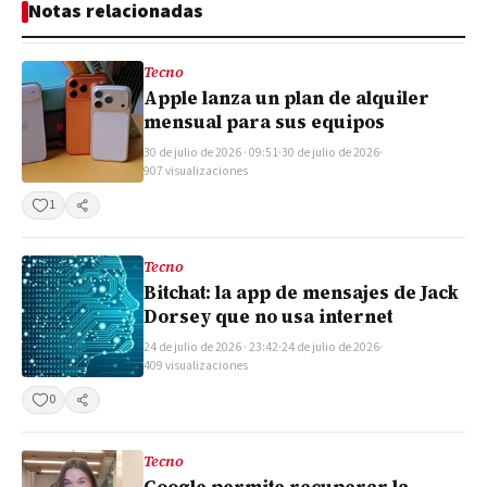
Notas relacionadas
Tecno
Apple lanza un plan de alquiler
mensual para sus equipos
30 de julio de 2026 · 09:51
·
30 de julio de 2026
·
907 visualizaciones
1
Compartir
Tecno
Bitchat: la app de mensajes de Jack
Dorsey que no usa internet
24 de julio de 2026 · 23:42
·
24 de julio de 2026
·
409 visualizaciones
0
Compartir
Tecno