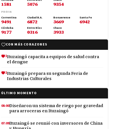
Córdoba
Entre Ríos
Chaco
1581
5076
9354
PREVIA
Correntina
Ciudad B.A.
Bonaerense
Santa Fe
9491
6872
3669
6942
Córdoba
Entre Ríos
Chaco
9177
0316
3933
CON MÁS CORAZONES
1
Ituzaingó capacita a equipos de salud contra
el dengue
1
Ituzaingó prepara su segunda Feria de
Industrias Culturales
ÚLTIMO MOMENTO
Diseñaron un sistema de riego por gravedad
08:00
para arroceras en Ituzaingó
Ituzaingó se reunió con inversores de China
07:09
y Hungría