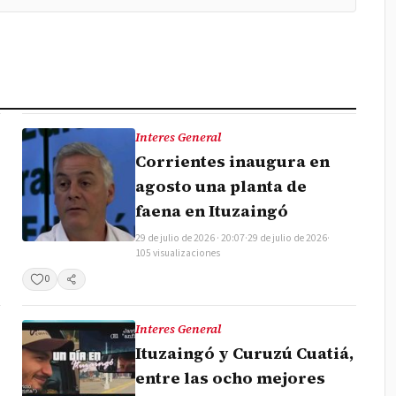
Interes General
Corrientes inaugura en
agosto una planta de
faena en Ituzaingó
29 de julio de 2026 · 20:07
·
29 de julio de 2026
·
105 visualizaciones
0
Compartir
Interes General
Ituzaingó y Curuzú Cuatiá,
entre las ocho mejores