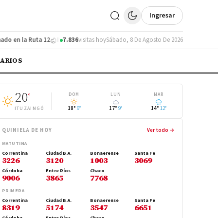
Ingresar
en la Ruta 12
Ituzaingó se subió al podio en un torneo de fútbol infantil
7.836
visitas hoy
Sábado, 8 De Agosto De 2026
IARIOS
20
°
DOM
LUN
MAR
18°
9°
17°
9°
14°
12°
ITUZAINGÓ
QUINIELA DE HOY
Ver todo →
MATUTINA
Correntina
Ciudad B.A.
Bonaerense
Santa Fe
3226
3120
1003
3069
Córdoba
Entre Ríos
Chaco
9006
3865
7768
PRIMERA
Correntina
Ciudad B.A.
Bonaerense
Santa Fe
8319
5174
3547
6651