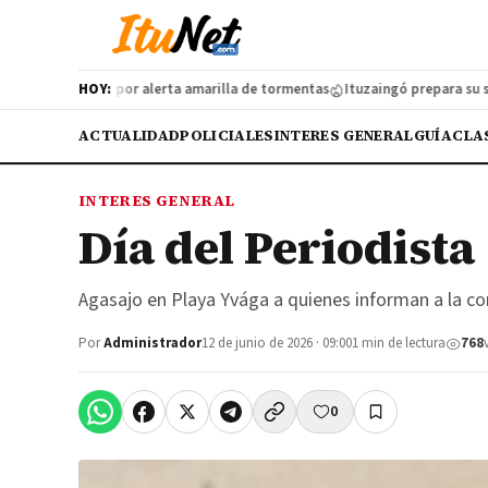
va protocolo por alerta amarilla de tormentas
HOY:
Ituzaingó prepara su segun
ACTUALIDAD
POLICIALES
INTERES GENERAL
GUÍA
CLA
INTERES GENERAL
Día del Periodista
Agasajo en Playa Yvága a quienes informan a la c
Por
Administrador
12 de junio de 2026 · 09:00
1 min de lectura
768
0