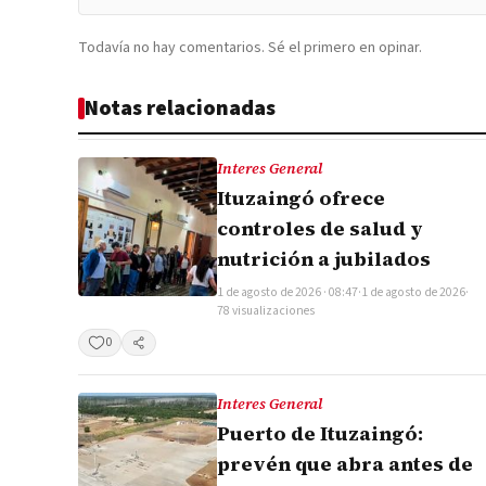
Todavía no hay comentarios. Sé el primero en opinar.
Notas relacionadas
Interes General
Ituzaingó ofrece
controles de salud y
nutrición a jubilados
1 de agosto de 2026 · 08:47
·
1 de agosto de 2026
·
78 visualizaciones
0
Compartir
Interes General
Puerto de Ituzaingó:
prevén que abra antes de