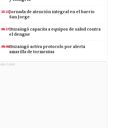
Jornada de atención integral en el barrio
15:22
San Jorge
Ituzaingó capacita a equipos de salud contra
08:17
el dengue
Ituzaingó activa protocolo por alerta
09:06
amarilla de tormentas
UBLICIDAD