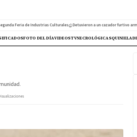
da Feria de Industrias Culturales
Detuvieron a un cazador furtivo armado 
SIFICADOS
FOTO DEL DÍA
VIDEOS
TV
NECROLÓGICAS
QUINIELA
D
omunidad.
visualizaciones