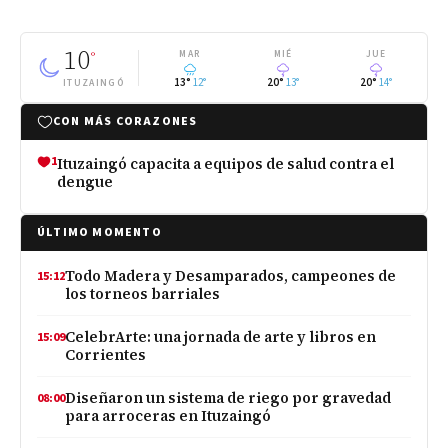
10
°
MAR
MIÉ
JUE
13°
12°
20°
13°
20°
14°
ITUZAINGÓ
CON MÁS CORAZONES
1
Ituzaingó capacita a equipos de salud contra el
dengue
ÚLTIMO MOMENTO
Todo Madera y Desamparados, campeones de
15:12
los torneos barriales
CelebrArte: una jornada de arte y libros en
15:09
Corrientes
Diseñaron un sistema de riego por gravedad
08:00
para arroceras en Ituzaingó