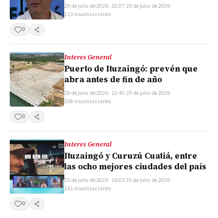
29 de julio de 2026 · 20:07
·
29 de julio de 2026
·
113 visualizaciones
0
Compartir
Interes General
Puerto de Ituzaingó: prevén que
abra antes de fin de año
29 de julio de 2026 · 12:45
·
29 de julio de 2026
·
108 visualizaciones
0
Compartir
Interes General
Ituzaingó y Curuzú Cuatiá, entre
las ocho mejores ciudades del país
25 de julio de 2026 · 16:03
·
25 de julio de 2026
·
161 visualizaciones
0
Compartir