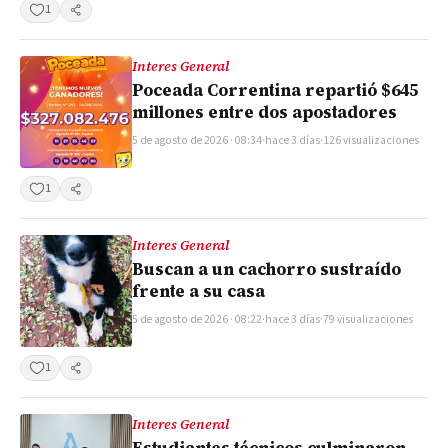
1
Compartir
Interes General
Poceada Correntina repartió $645
millones entre dos apostadores
5 de agosto de 2026 · 08:34
·
hace 3 días
·
126 visualizaciones
1
Compartir
Interes General
Buscan a un cachorro sustraído
frente a su casa
5 de agosto de 2026 · 08:22
·
hace 3 días
·
79 visualizaciones
1
Compartir
Interes General