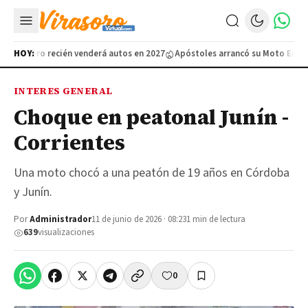
na, pero recién venderá autos en 2027
HOY:
Apóstoles arrancó su Moto Encuent
INTERES GENERAL
Choque en peatonal Junín -
Corrientes
Una moto chocó a una peatón de 19 años en Córdoba
y Junín.
Por
Administrador
11 de junio de 2026 · 08:23
1 min de lectura
639
visualizaciones
0