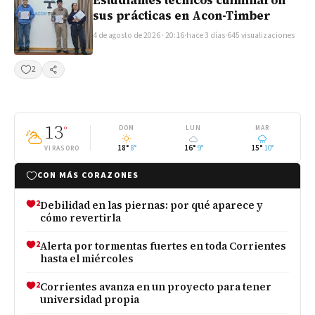
Estudiantes técnicos culminaron
sus prácticas en Acon-Timber
4 de agosto de 2026 · 20:16
·
hace 3 días
·
645 visualizaciones
2
Compartir
13
°
DOM
LUN
MAR
18°
8°
16°
9°
15°
10°
VIRASORO
CON MÁS CORAZONES
2
Debilidad en las piernas: por qué aparece y
cómo revertirla
2
Alerta por tormentas fuertes en toda Corrientes
hasta el miércoles
2
Corrientes avanza en un proyecto para tener
universidad propia