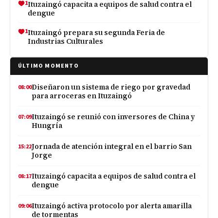
1
Ituzaingó capacita a equipos de salud contra el
dengue
1
Ituzaingó prepara su segunda Feria de
Industrias Culturales
ÚLTIMO MOMENTO
Diseñaron un sistema de riego por gravedad
08:00
para arroceras en Ituzaingó
Ituzaingó se reunió con inversores de China y
07:09
Hungría
Jornada de atención integral en el barrio San
15:22
Jorge
Ituzaingó capacita a equipos de salud contra el
08:17
dengue
Ituzaingó activa protocolo por alerta amarilla
09:06
de tormentas