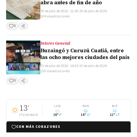
abra antes de fin de año
29 de julio de 2026 · 12:45
·
29 de julio de 2026
·
104 visualizaciones
0
Compartir
Interes General
Ituzaingó y Curuzú Cuatiá, entre
las ocho mejores ciudades del país
25 de julio de 2026 · 16:03
·
25 de julio de 2026
·
159 visualizaciones
0
Compartir
13
°
LUN
MAR
MIÉ
16°
9°
14°
11°
21°
13°
ITUZAINGÓ
CON MÁS CORAZONES