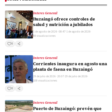
Interes General
Ituzaingó ofrece controles de
salud y nutrición a jubilados
1 de agosto de 2026 · 08:47
·
1 de agosto de 2026
·
88 visualizaciones
0
Compartir
Interes General
Corrientes inaugura en agosto una
planta de faena en Ituzaingó
29 de julio de 2026 · 20:07
·
29 de julio de 2026
·
108 visualizaciones
0
Compartir
Interes General
Puerto de Ituzaingó: prevén que