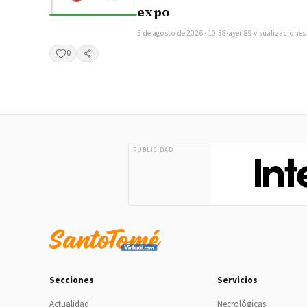
expo
5 de agosto de 2026 · 10:38
·
ayer
·
89 visualizaciones
0
Compartir
PUBLICIDAD
Secciones
Servicios
Actualidad
Necrológicas