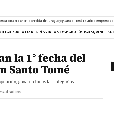
stera ante la crecida del Uruguay
Santo Tomé reunió a emprendedoras en
SIFICADOS
FOTO DEL DÍA
VIDEOS
TV
NECROLÓGICAS
QUINIELA
D
n la 1° fecha del
en Santo Tomé
mpetición, ganaron todas las categorías
visualizaciones