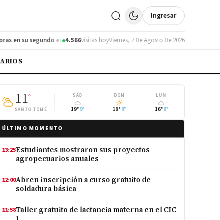
Ingresar
 su segundo encuentro
4.566
Santo Tomé actualiza su Código de Faltas tras 30 
visitas hoy
Viernes, 7 De Agosto De 2026
IARIOS
11
°
SÁB
DOM
LUN
19°
9°
18°
8°
16°
8°
SANTO TOMÉ
ÚLTIMO MOMENTO
Estudiantes mostraron sus proyectos
13:25
agropecuarios anuales
Abren inscripción a curso gratuito de
12:00
soldadura básica
Taller gratuito de lactancia materna en el CIC
11:58
1