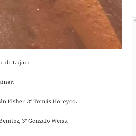
P
en de Luján:
ainer.
lián Fisher, 3° Tomás Horeyco.
Benítez, 3° Gonzalo Weiss.