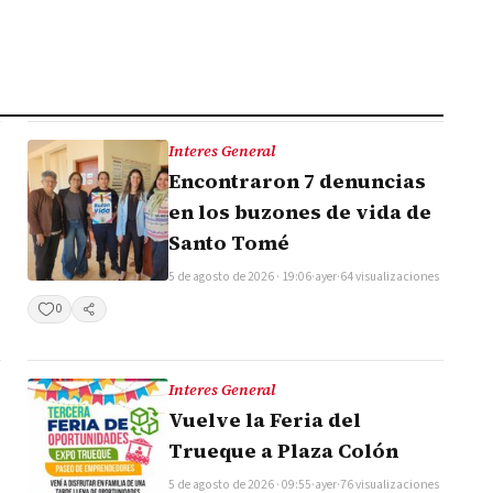
Interes General
Encontraron 7 denuncias
en los buzones de vida de
Santo Tomé
5 de agosto de 2026 · 19:06
·
ayer
·
64 visualizaciones
0
Compartir
Interes General
Vuelve la Feria del
Trueque a Plaza Colón
5 de agosto de 2026 · 09:55
·
ayer
·
76 visualizaciones