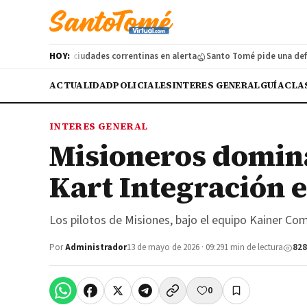
uay: cuatro ciudades correntinas en alerta
HOY:
Santo Tomé pide una defensa co
ACTUALIDAD
POLICIALES
INTERES GENERAL
GUÍA
CLA
INTERES GENERAL
Misioneros domina
Kart Integración 
Los pilotos de Misiones, bajo el equipo Kainer Co
Por
Administrador
13 de mayo de 2026 · 09:29
1 min de lectura
828
0