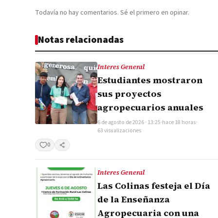
Todavía no hay comentarios. Sé el primero en opinar.
Notas relacionadas
Interes General
Estudiantes mostraron
sus proyectos
agropecuarios anuales
6 de agosto de 2026 · 13:25
·
hace 18 horas
·
63 visualizaciones
0
Compartir
Interes General
Las Colinas festeja el Día
de la Enseñanza
Agropecuaria con una