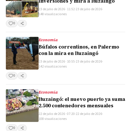
inversiones y mira a Ituzaingó
23 de julio de 2026 · 11:52
·
23 de julio de 2026
·
148 visualizaciones
0
Compartir
Economia
Búfalos correntinos, en Palermo
con la mira en Ituzaingó
23 de julio de 2026 · 10:55
·
23 de julio de 2026
·
142 visualizaciones
0
Compartir
Economia
Ituzaingó: el nuevo puerto ya suma
2.500 contenedores mensuales
22 de julio de 2026 · 07:20
·
22 de julio de 2026
·
108 visualizaciones
0
Compartir