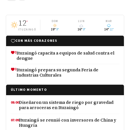
12
°
DOM
LUN
MAR
19°
9°
16°
9°
14°
11°
ITUZAINGÓ
CON MÁS CORAZONES
1
Ituzaingó capacita a equipos de salud contra el
dengue
1
Ituzaingó prepara su segunda Feria de
Industrias Culturales
ÚLTIMO MOMENTO
Diseñaron un sistema de riego por gravedad
08:00
para arroceras en Ituzaingó
Ituzaingó se reunió con inversores de China y
07:09
Hungría