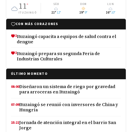
11
°
SÁB
DOM
LUN
21°
12°
19°
9°
16°
10°
ITUZAINGÓ
CON MÁS CORAZONES
1
Ituzaingó capacita a equipos de salud contra el
dengue
1
Ituzaingó prepara su segunda Feria de
Industrias Culturales
ÚLTIMO MOMENTO
Diseñaron un sistema de riego por gravedad
08:00
para arroceras en Ituzaingó
Ituzaingó se reunió con inversores de China y
07:09
Hungría
Jornada de atención integral en el barrio San
15:22
Jorge