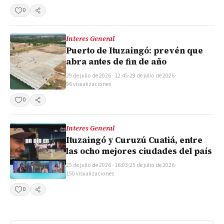
0
Compartir
Interes General
Puerto de Ituzaingó: prevén que
abra antes de fin de año
29 de julio de 2026 · 12:45
·
29 de julio de 2026
·
96 visualizaciones
0
Compartir
Interes General
Ituzaingó y Curuzú Cuatiá, entre
las ocho mejores ciudades del país
25 de julio de 2026 · 16:03
·
25 de julio de 2026
·
150 visualizaciones
0
Compartir