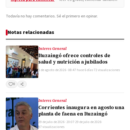
Todavía no hay comentarios. Sé el primero en opinar.
Notas relacionadas
Interes General
Ituzaingó ofrece controles de
salud y nutrición a jubilados
1 de agosto de 2026 · 08:47
·
hace 6 días
·
72 visualizaciones
0
Compartir
Interes General
Corrientes inaugura en agosto una
planta de faena en Ituzaingó
29 de julio de 2026 · 20:07
·
29 de julio de 2026
·
97 visualizaciones