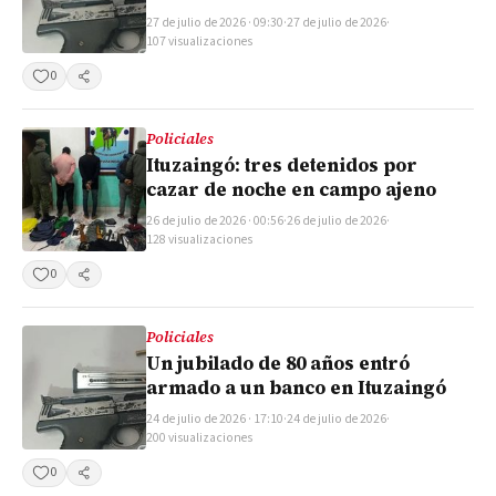
27 de julio de 2026 · 09:30
·
27 de julio de 2026
·
107 visualizaciones
0
Compartir
Policiales
Ituzaingó: tres detenidos por
cazar de noche en campo ajeno
26 de julio de 2026 · 00:56
·
26 de julio de 2026
·
128 visualizaciones
0
Compartir
Policiales
Un jubilado de 80 años entró
armado a un banco en Ituzaingó
24 de julio de 2026 · 17:10
·
24 de julio de 2026
·
200 visualizaciones
0
Compartir