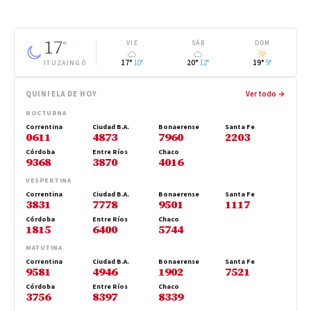
17
°
VIE
SÁB
DOM
17°
10°
20°
12°
19°
9°
ITUZAINGÓ
QUINIELA DE HOY
Ver todo →
NOCTURNA
Correntina
Ciudad B.A.
Bonaerense
Santa Fe
0611
4873
7960
2203
Córdoba
Entre Ríos
Chaco
9368
3870
4016
VESPERTINA
Correntina
Ciudad B.A.
Bonaerense
Santa Fe
3831
7778
9501
1117
Córdoba
Entre Ríos
Chaco
1815
6400
5744
MATUTINA
Correntina
Ciudad B.A.
Bonaerense
Santa Fe
9581
4946
1902
7521
Córdoba
Entre Ríos
Chaco
3756
8397
8339