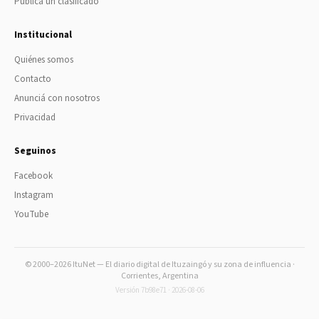
Publicá un clasificado
Institucional
Quiénes somos
Contacto
Anunciá con nosotros
Privacidad
Seguinos
Facebook
Instagram
YouTube
© 2000–2026 ItuNet — El diario digital de Ituzaingó y su zona de influencia ·
Corrientes, Argentina
Versión 7b98e71 · 2026-08-06