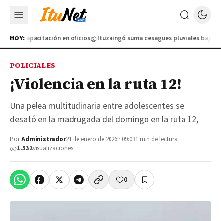
nueva capacitación en oficios
HOY:
Ituzaingó suma desagües pluviales bajo tier
POLICIALES
¡Violencia en la ruta 12!
Una pelea multitudinaria entre adolescentes se
desató en la madrugada del domingo en la ruta 12,
Por
Administrador
21 de enero de 2026 · 09:03
1 min de lectura
1.532
visualizaciones
0