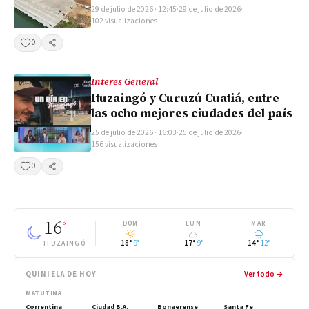
29 de julio de 2026 · 12:45
·
29 de julio de 2026
·
102 visualizaciones
0
Compartir
Interes General
Ituzaingó y Curuzú Cuatiá, entre
las ocho mejores ciudades del país
25 de julio de 2026 · 16:03
·
25 de julio de 2026
·
156 visualizaciones
0
Compartir
16
°
DOM
LUN
MAR
18°
9°
17°
9°
14°
12°
ITUZAINGÓ
QUINIELA DE HOY
Ver todo →
MATUTINA
Correntina
Ciudad B.A.
Bonaerense
Santa Fe