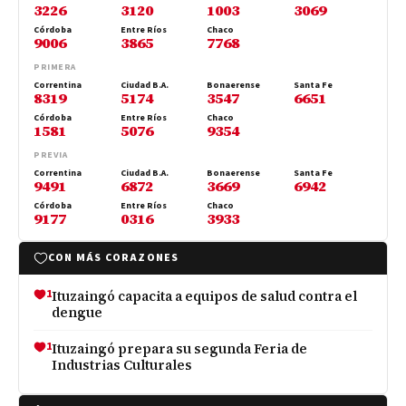
3226
3120
1003
3069
Córdoba
Entre Ríos
Chaco
9006
3865
7768
PRIMERA
Correntina
Ciudad B.A.
Bonaerense
Santa Fe
8319
5174
3547
6651
Córdoba
Entre Ríos
Chaco
1581
5076
9354
PREVIA
Correntina
Ciudad B.A.
Bonaerense
Santa Fe
9491
6872
3669
6942
Córdoba
Entre Ríos
Chaco
9177
0316
3933
CON MÁS CORAZONES
1
Ituzaingó capacita a equipos de salud contra el
dengue
1
Ituzaingó prepara su segunda Feria de
Industrias Culturales