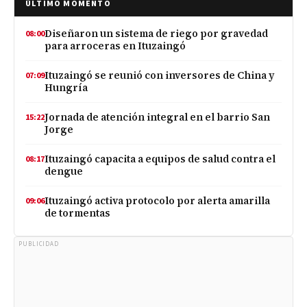
ÚLTIMO MOMENTO
Diseñaron un sistema de riego por gravedad
08:00
para arroceras en Ituzaingó
Ituzaingó se reunió con inversores de China y
07:09
Hungría
Jornada de atención integral en el barrio San
15:22
Jorge
Ituzaingó capacita a equipos de salud contra el
08:17
dengue
Ituzaingó activa protocolo por alerta amarilla
09:06
de tormentas
PUBLICIDAD