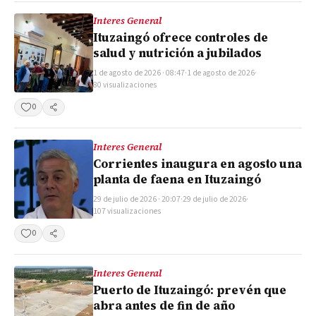
Interes General
Ituzaingó ofrece controles de
salud y nutrición a jubilados
1 de agosto de 2026 · 08:47
·
1 de agosto de 2026
·
80 visualizaciones
0
Compartir
Interes General
Corrientes inaugura en agosto una
planta de faena en Ituzaingó
29 de julio de 2026 · 20:07
·
29 de julio de 2026
·
107 visualizaciones
0
Compartir
Interes General
Puerto de Ituzaingó: prevén que
abra antes de fin de año