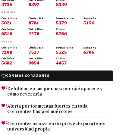
Córdoba
Entre Ríos
Chaco
3756
8397
8339
PRIMERA
Correntina
Ciudad B.A.
Bonaerense
Santa Fe
5021
8781
5379
5156
Córdoba
Entre Ríos
Chaco
0510
2270
8786
PREVIA
Correntina
Ciudad B.A.
Bonaerense
Santa Fe
7208
7517
5525
6706
Córdoba
Entre Ríos
Chaco
5682
9854
4457
CON MÁS CORAZONES
2
Debilidad en las piernas: por qué aparece y
cómo revertirla
2
Alerta por tormentas fuertes en toda
Corrientes hasta el miércoles
2
Corrientes avanza en un proyecto para tener
universidad propia