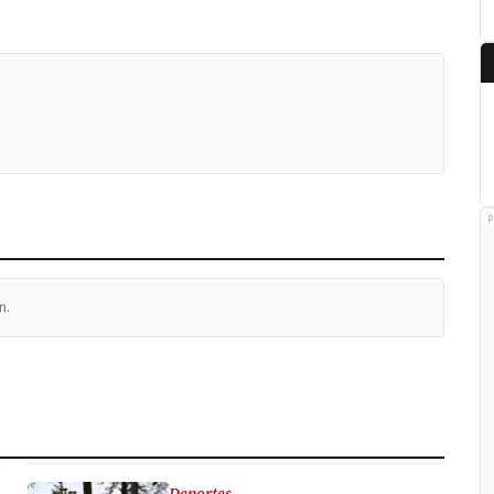
P
n.
Deportes