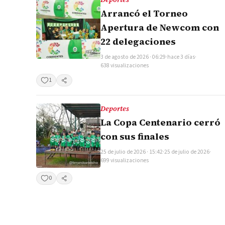
Arrancó el Torneo
Apertura de Newcom con
22 delegaciones
3 de agosto de 2026 · 06:29
·
hace 3 días
·
638 visualizaciones
1
Compartir
Deportes
La Copa Centenario cerró
con sus finales
25 de julio de 2026 · 15:42
·
25 de julio de 2026
·
699 visualizaciones
0
Compartir