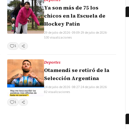
Ya son más de 75 los
chicos en la Escuela de
Hockey Patín
29 de julio de 2026 · 09:09
·
29 de julio de 2026
·
530 visualizaciones
1
Compartir
Deportes
Otamendi se retiró de la
Selección Argentina
24 de julio de 2026 · 08:27
·
24 de julio de 2026
·
82 visualizaciones
1
Compartir