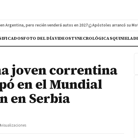
gentina, pero recién venderá autos en 2027
Apóstoles arrancó su Moto Enc
SIFICADOS
FOTO DEL DÍA
VIDEOS
TV
NECROLÓGICAS
QUINIELA
D
na joven correntina
ipó en el Mundial
n en Serbia
3
visualizaciones