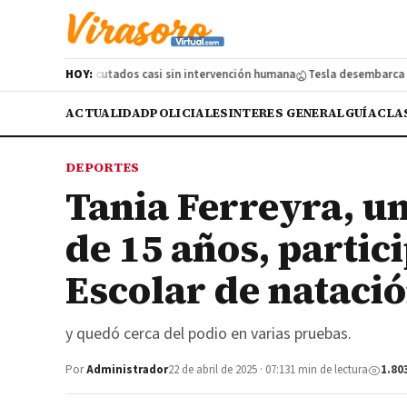
rataques ejecutados casi sin intervención humana
HOY:
Tesla desembarca en Ar
ACTUALIDAD
POLICIALES
INTERES GENERAL
GUÍA
CLA
DEPORTES
Tania Ferreyra, u
de 15 años, partic
Escolar de natació
y quedó cerca del podio en varias pruebas.
Por
Administrador
22 de abril de 2025 · 07:13
1 min de lectura
1.80