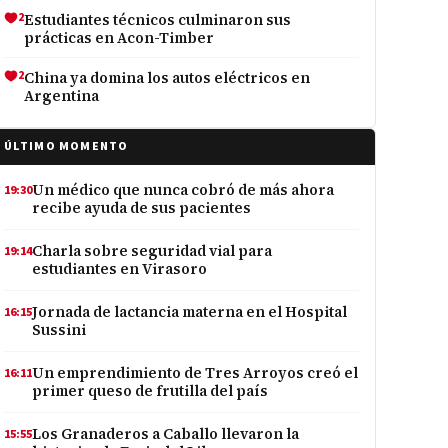
2
Estudiantes técnicos culminaron sus
prácticas en Acon-Timber
2
China ya domina los autos eléctricos en
Argentina
ÚLTIMO MOMENTO
Un médico que nunca cobró de más ahora
19:30
recibe ayuda de sus pacientes
Charla sobre seguridad vial para
19:14
estudiantes en Virasoro
Jornada de lactancia materna en el Hospital
16:15
Sussini
Un emprendimiento de Tres Arroyos creó el
16:11
primer queso de frutilla del país
Los Granaderos a Caballo llevaron la
15:55